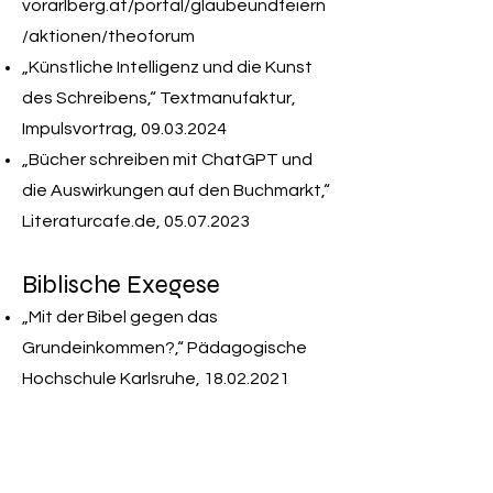
vorarlberg.at/portal/glaubeundfeiern
/aktionen/theoforum
„Künstliche Intelligenz und die Kunst
des Schreibens,“ Textmanufaktur,
Impulsvortrag,
09.03.2024
„Bücher schreiben mit ChatGPT und
die Auswirkungen auf den Buchmarkt,“
Literaturcafe.de,
05.07.2023
Biblische Exegese
„Mit der Bibel gegen das
Grundeinkommen?,“ Pädagogische
Hochschule Karlsruhe,
18.02.2021
„Den Sinn biblischer Wörter verstehen:
Lexikalische Semantik und TLG-
Analyse,“ Workshop Peer Mentoring