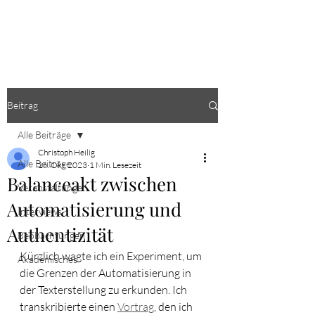
CHRISTOPH HEILIG
Beitrag
Alle Beiträge
Christoph Heilig
Alle Beiträge
16. Okt. 2023
1 Min. Lesezeit
Balanceakt zwischen
Veranstaltungen
Automatisierung und
Interviews
Authentizität
Beobachtungen
Kürzlich wagte ich ein Experiment, um 
Akademisches
die Grenzen der Automatisierung in 
der Texterstellung zu erkunden. Ich 
transkribierte einen 
Vortrag
, den ich 